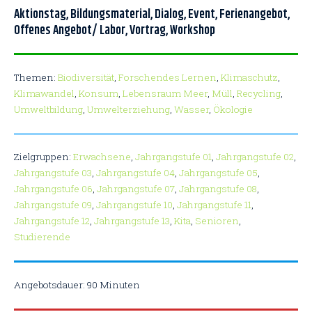
Aktionstag
,
Bildungsmaterial
,
Dialog
,
Event
,
Ferienangebot
,
Offenes Angebot/ Labor
,
Vortrag
,
Workshop
Themen:
Biodiversität
,
Forschendes Lernen
,
Klimaschutz
,
Klimawandel
,
Konsum
,
Lebensraum Meer
,
Müll
,
Recycling
,
Umweltbildung
,
Umwelterziehung
,
Wasser
,
Ökologie
Zielgruppen:
Erwachsene
,
Jahrgangstufe 01
,
Jahrgangstufe 02
,
Jahrgangstufe 03
,
Jahrgangstufe 04
,
Jahrgangstufe 05
,
Jahrgangstufe 06
,
Jahrgangstufe 07
,
Jahrgangstufe 08
,
Jahrgangstufe 09
,
Jahrgangstufe 10
,
Jahrgangstufe 11
,
Jahrgangstufe 12
,
Jahrgangstufe 13
,
Kita
,
Senioren
,
Studierende
Angebotsdauer: 90 Minuten