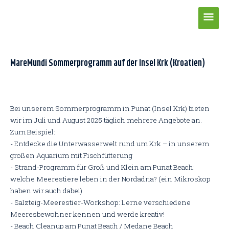
Zum
Hau
Inhalt
springen
Post
navigation
MareMundi Sommerprogramm auf der Insel Krk (Kroatien)
Bei unserem Sommerprogramm in Punat (Insel Krk) bieten
wir im Juli und August 2025 täglich mehrere Angebote an.
Zum Beispiel:
- Entdecke die Unterwasserwelt rund um Krk – in unserem
großen Aquarium mit Fischfütterung
- Strand-Programm für Groß und Klein am Punat Beach:
welche Meerestiere leben in der Nordadria? (ein Mikroskop
haben wir auch dabei)
- Salzteig-Meerestier-Workshop: Lerne verschiedene
Meeresbewohner kennen und werde kreativ!
- Beach Cleanup am Punat Beach / Medane Beach