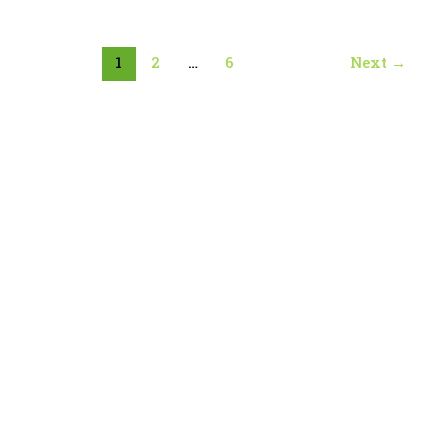
1
2
…
6
Next
→