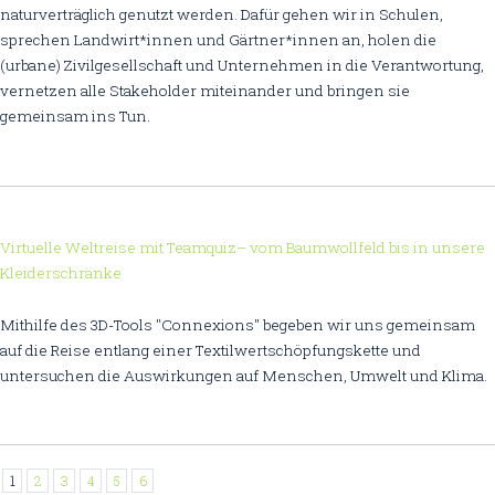
naturverträglich genutzt werden. Dafür gehen wir in Schulen,
sprechen Landwirt*innen und Gärtner*innen an, holen die
(urbane) Zivilgesellschaft und Unternehmen in die Verantwortung,
vernetzen alle Stakeholder miteinander und bringen sie
gemeinsam ins Tun.
Virtuelle Weltreise mit Teamquiz– vom Baumwollfeld bis in unsere
Kleiderschränke
Mithilfe des 3D-Tools "Connexions" begeben wir uns gemeinsam
auf die Reise entlang einer Textilwertschöpfungskette und
untersuchen die Auswirkungen auf Menschen, Umwelt und Klima.
1
2
3
4
5
6