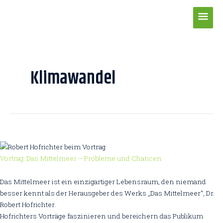
Zum
Hau
Inhalt
springen
Post
pagination
Klimawandel
Vortrag: Das Mittelmeer – Probleme und Chancen
Das Mittelmeer ist ein einzigartiger Lebensraum, den niemand
besser kennt als der Herausgeber des Werks „Das Mittelmeer“, Dr.
Robert Hofrichter.
Hofrichters Vorträge faszinieren und bereichern das Publikum