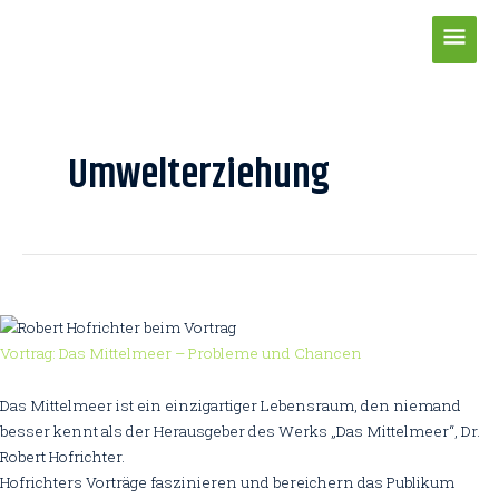
Zum
Hau
Inhalt
springen
Post
pagination
Umwelterziehung
Vortrag: Das Mittelmeer – Probleme und Chancen
Das Mittelmeer ist ein einzigartiger Lebensraum, den niemand
besser kennt als der Herausgeber des Werks „Das Mittelmeer“, Dr.
Robert Hofrichter.
Hofrichters Vorträge faszinieren und bereichern das Publikum