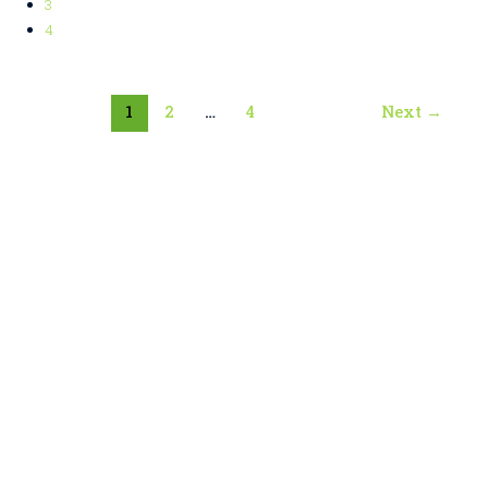
3
4
1
2
…
4
Next
→