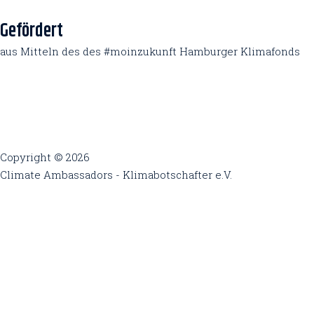
Gefördert
aus Mitteln des des #moinzukunft Hamburger Klimafonds
Copyright © 2026
Climate Ambassadors - Klimabotschafter e.V.
Diese Webseite nutzt Cookies um die Weberfahrung zu opti
Privacy & Cookies Policy
Schließen
Privacy Overview