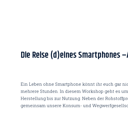
Zum
Inhalt
springen
Post
Die Reise (d)eines Smartphones –
navigation
Ein Leben ohne Smartphone könnt ihr euch gar nic
mehrere Stunden. In diesem Workshop geht es u
Herstellung bis zur Nutzung. Neben der Rohstoffp
gemeinsam unsere Konsum- und Wegwerfgesellsc