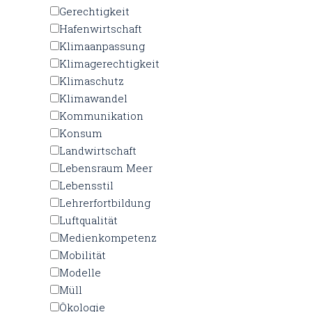
Gerechtigkeit
Hafenwirtschaft
Klimaanpassung
Klimagerechtigkeit
Klimaschutz
Klimawandel
Kommunikation
Konsum
Landwirtschaft
Lebensraum Meer
Lebensstil
Lehrerfortbildung
Luftqualität
Medienkompetenz
Mobilität
Modelle
Müll
Ökologie