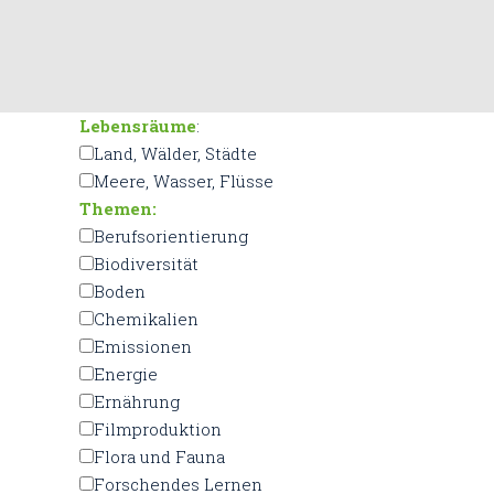
Lebensräume
:
Land, Wälder, Städte
Meere, Wasser, Flüsse
Themen:
Berufsorientierung
Biodiversität
Boden
Chemikalien
Emissionen
Energie
Ernährung
Filmproduktion
Flora und Fauna
Forschendes Lernen