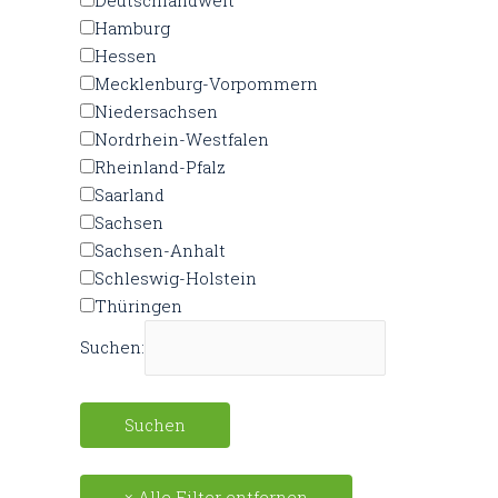
Deutschlandweit
Hamburg
Hessen
Mecklenburg-Vorpommern
Niedersachsen
Nordrhein-Westfalen
Rheinland-Pfalz
Saarland
Sachsen
Sachsen-Anhalt
Schleswig-Holstein
Thüringen
Suchen: