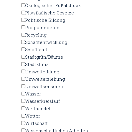
Ökologischer Fußabdruck
Physikalische Gesetze
Politische Bildung
Programmieren
Recycling
Schadtentwicklung
Schifffahrt
Stadtgrün/Bäume
Stadtklima
Umweltbildung
Umwelterziehung
Umweltsensoren
Wasser
Wasserkreislauf
Welthandel
Wetter
Wirtschaft
Wissenschaftliches Arbeiten