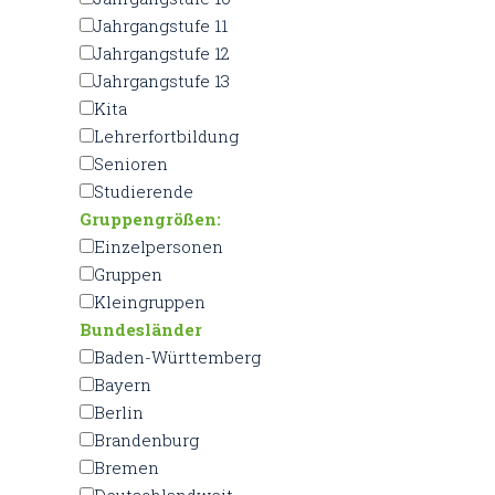
Jahrgangstufe 11
Jahrgangstufe 12
Jahrgangstufe 13
Kita
Lehrerfortbildung
Senioren
Studierende
Gruppengrößen:
Einzelpersonen
Gruppen
Kleingruppen
Bundesländer
Baden-Württemberg
Bayern
Berlin
Brandenburg
Bremen