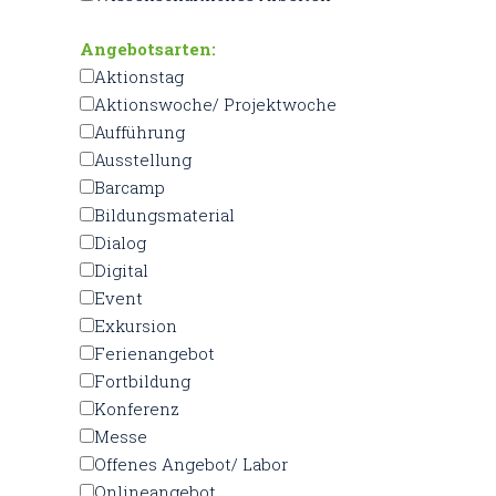
Angebotsarten:
Aktionstag
Aktionswoche/ Projektwoche
Aufführung
Ausstellung
Barcamp
Bildungsmaterial
Dialog
Digital
Event
Exkursion
Ferienangebot
Fortbildung
Konferenz
Messe
Offenes Angebot/ Labor
Onlineangebot