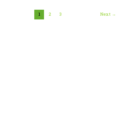
1
2
3
Next
→