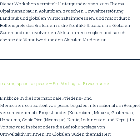
Dieser Workshop vermittelt Hintergrundwissen zum Thema
Ölpalmenanbau in Kolumbien, zwischen Umweltzerstörung,
Landraub und globalen Wirtschaftsinteressen, und macht durch
Rollenspiele das Einfühlen in die Konflikt-Situation im Globalen
Süden und die involvierten Akteur:innen möglich und soricht
ebenso die Verantwortung des Globalen Nordens an.
making space for peace – Ein Vortrag für Erwachsene
Einblicke in die internationale Friedens- und
Menschenrechtsarbeit von peace brigades international am Beispiel
verschiedener pbi-Projektländer (Kolumbien, Mexiko, Guatemala,
Honduras, Costa Rica (Nicaragua), Kenia, Indonesien und Nepal). Im
Vortrag wird insbesondere die Bedrohungslage von
Umweltaktivist:innen im Globalen Süden thematisiert.