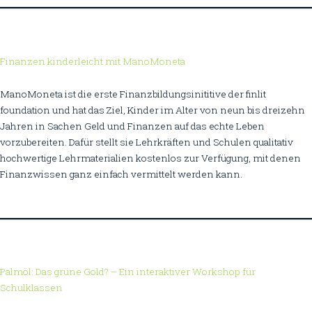
Finanzen kinderleicht mit ManoMoneta
ManoMoneta ist die erste Finanzbildungsinititive der finlit
foundation und hat das Ziel, Kinder im Alter von neun bis dreizehn
Jahren in Sachen Geld und Finanzen auf das echte Leben
vorzubereiten. Dafür stellt sie Lehrkräften und Schulen qualitativ
hochwertige Lehrmaterialien kostenlos zur Verfügung, mit denen
Finanzwissen ganz einfach vermittelt werden kann.
Palmöl: Das grüne Gold? – Ein interaktiver Workshop für
Schulklassen