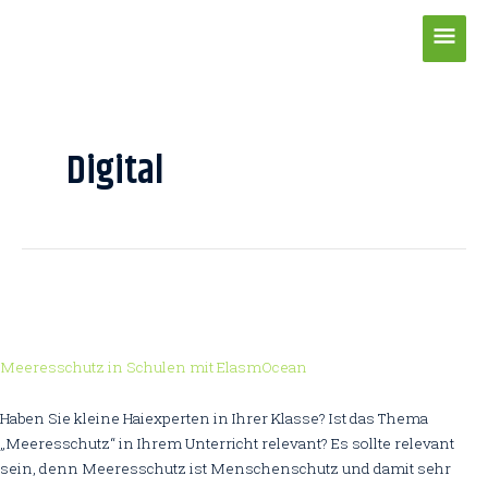
Zum
Hau
Inhalt
springen
Post
pagination
Digital
Meeresschutz in Schulen mit ElasmOcean
Haben Sie kleine Haiexperten in Ihrer Klasse? Ist das Thema
„Meeresschutz“ in Ihrem Unterricht relevant? Es sollte relevant
sein, denn Meeresschutz ist Menschenschutz und damit sehr