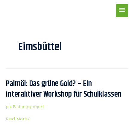
Zum
Hau
Inhalt
springen
Post
pagination
Eimsbüttel
Palmöl: Das grüne Gold? – Ein
Palmöl:
Das
interaktiver Workshop für Schulklassen
grüne
Gold?
pbi-Bildungsprojekt
–
Ein
Read More »
interaktiver
Workshop