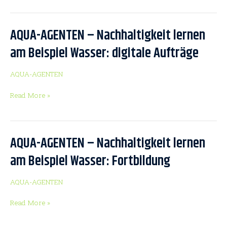
interaktives
Puppenspiel
für
AQUA-AGENTEN – Nachhaltigkeit lernen
AQUA-
Kinder
AGENTEN
am Beispiel Wasser: digitale Aufträge
–
Nachhaltigkeit
AQUA-AGENTEN
lernen
am
Read More »
Beispiel
Wasser:
digitale
Aufträge
AQUA-AGENTEN – Nachhaltigkeit lernen
AQUA-
AGENTEN
am Beispiel Wasser: Fortbildung
–
Nachhaltigkeit
AQUA-AGENTEN
lernen
am
Read More »
Beispiel
Wasser: