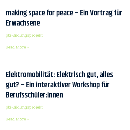
für
Schulklassen
making space for peace – Ein Vortrag für
making
space
Erwachsene
for
peace
pbi-Bildungsprojekt
–
Ein
Read More »
Vortrag
für
Erwachsene
Elektromobilität: Elektrisch gut, alles
Elektromobilität:
Elektrisch
gut? – Ein interaktiver Workshop für
gut,
Berufsschüler:innen
alles
gut?
–
pbi-Bildungsprojekt
Ein
Read More »
interaktiver
Workshop