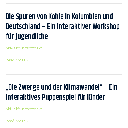
für
Berufsschüler:innen
Die Spuren von Kohle in Kolumbien und
Die
Spuren
Deutschland – Ein interaktiver Workshop
von
für Jugendliche
Kohle
in
Kolumbien
pbi-Bildungsprojekt
und
Read More »
Deutschland
–
Ein
interaktiver
„Die Zwerge und der Klimawandel“ – Ein
„Die
Workshop
Zwerge
für
interaktives Puppenspiel für Kinder
und
Jugendliche
der
pbi-Bildungsprojekt
Klimawandel“
–
Read More »
Ein