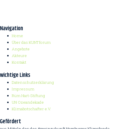
Navigation
Home
Über das KUNTforum
Angebote
Akteure
Kontakt
wichtige Links
Datenschutzerklärung
Impressum
Rüm Hart-Stiftung
UN Ozeandekade
Klimabotschafter e.V.
Gefördert
aus Mitteln des des #moinzukunft Hamburger Klimafonds