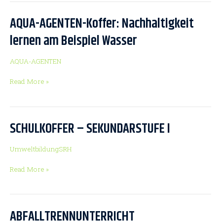
Fortbildung
AQUA-AGENTEN-Koffer: Nachhaltigkeit
AQUA-
AGENTEN-
lernen am Beispiel Wasser
Koffer:
Nachhaltigkeit
AQUA-AGENTEN
lernen
am
Read More »
Beispiel
Wasser
SCHULKOFFER – SEKUNDARSTUFE I
SCHULKOFFER
–
SEKUNDARSTUFE
UmweltbildungSRH
I
Read More »
ABFALLTRENNUNTERRICHT
ABFALLTRENNUNTERRICHT