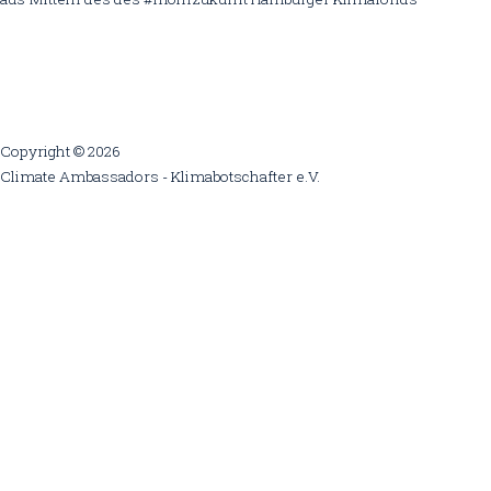
Copyright © 2026
Climate Ambassadors - Klimabotschafter e.V.
Diese Webseite nutzt Cookies um die Weberfahrung zu optimieren.
Nutzen sie die Einstellungen, um Änderungen
vorzunehmen.
Cookie settings
Ok
Privacy & Cookies Policy
Schließen
Privacy Overview
This website uses cookies to improve your experience while you
navigate through the website. Out of these cookies, the cookies that