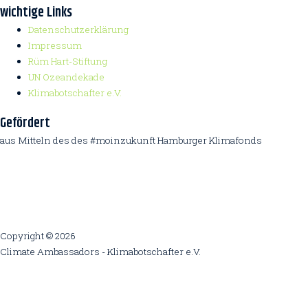
wichtige Links
Datenschutzerklärung
Impressum
Rüm Hart-Stiftung
UN Ozeandekade
Klimabotschafter e.V.
Gefördert
aus Mitteln des des #moinzukunft Hamburger Klimafonds
Copyright © 2026
Climate Ambassadors - Klimabotschafter e.V.
Diese Webseite nutzt Cookies um die Weberfahrung zu optimieren.
Nutzen sie die Einstellungen, um Änderungen
vorzunehmen.
Cookie settings
Ok