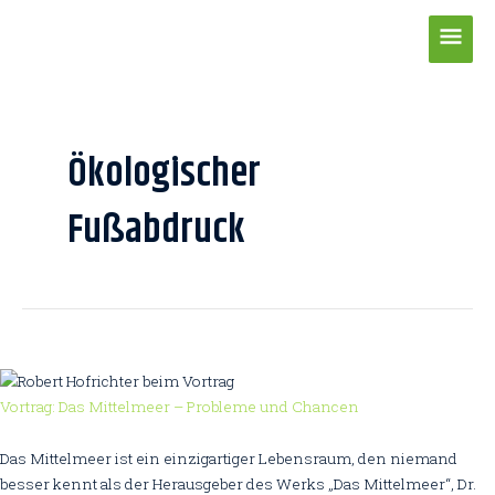
Zum
Hau
Inhalt
springen
Post
pagination
Ökologischer
Fußabdruck
Vortrag: Das Mittelmeer – Probleme und Chancen
Das Mittelmeer ist ein einzigartiger Lebensraum, den niemand
besser kennt als der Herausgeber des Werks „Das Mittelmeer“, Dr.