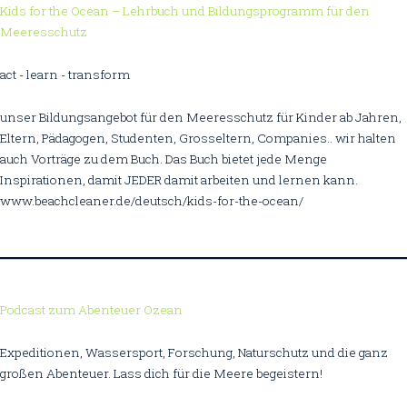
Kids for the Ocean – Lehrbuch und Bildungsprogramm für den
Meeresschutz
act - learn - transform
unser Bildungsangebot für den Meeresschutz für Kinder ab Jahren,
Eltern, Pädagogen, Studenten, Grosseltern, Companies.. wir halten
auch Vorträge zu dem Buch. Das Buch bietet jede Menge
Inspirationen, damit JEDER damit arbeiten und lernen kann.
www.beachcleaner.de/deutsch/kids-for-the-ocean/
Podcast zum Abenteuer Ozean
Expeditionen, Wassersport, Forschung, Naturschutz und die ganz
großen Abenteuer. Lass dich für die Meere begeistern!