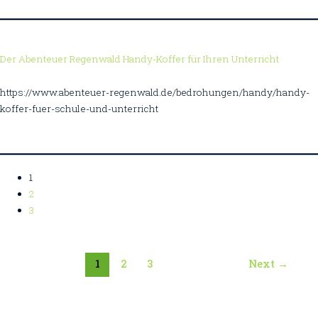
Der Abenteuer Regenwald Handy-Koffer für Ihren Unterricht
https://www.abenteuer-regenwald.de/bedrohungen/handy/handy-
koffer-fuer-schule-und-unterricht
1
2
3
1
2
3
Next
→