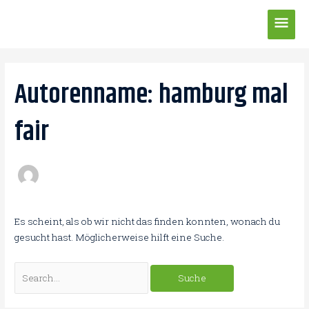
Zum
Hau
Inhalt
springen
Suchen
nach:
Autorenname: hamburg mal
fair
Es scheint, als ob wir nicht das finden konnten, wonach du
gesucht hast. Möglicherweise hilft eine Suche.