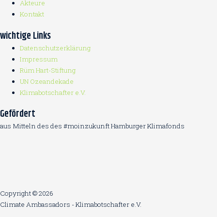
Akteure
Kontakt
wichtige Links
Datenschutzerklärung
Impressum
Rüm Hart-Stiftung
UN Ozeandekade
Klimabotschafter e.V.
Gefördert
aus Mitteln des des #moinzukunft Hamburger Klimafonds
Copyright © 2026
Climate Ambassadors - Klimabotschafter e.V.
Diese Webseite nutzt Cookies um die Weberfahrung zu optimieren.