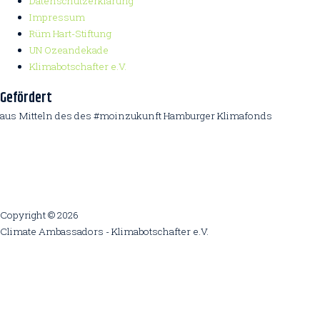
Datenschutzerklärung
Impressum
Rüm Hart-Stiftung
UN Ozeandekade
Klimabotschafter e.V.
Gefördert
aus Mitteln des des #moinzukunft Hamburger Klimafonds
Copyright © 2026
Climate Ambassadors - Klimabotschafter e.V.
Diese Webseite nutzt Cookies um die Weberfahrung zu optimieren.
Nutzen sie die Einstellungen, um Änderungen
vorzunehmen.
Cookie settings
Ok
Privacy & Cookies Policy