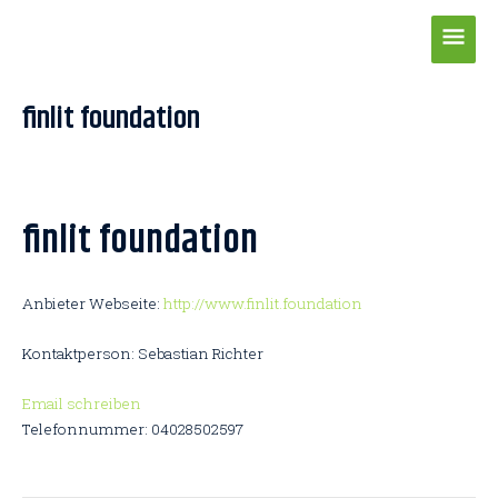
Zum
Hau
Inhalt
springen
Post
finlit foundation
navigation
finlit foundation
Anbieter Webseite:
http://www.finlit.foundation
Kontaktperson: Sebastian Richter
Email schreiben
Telefonnummer: 04028502597