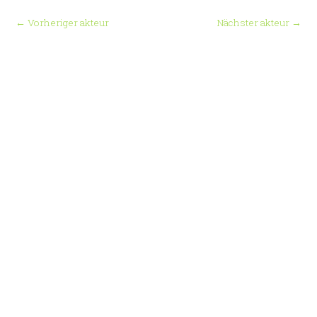
←
Vorheriger akteur
Nächster akteur
→